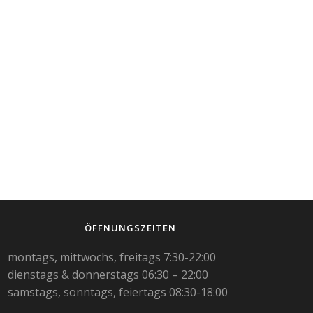
ÖFFNUNGSZEITEN
montags, mittwochs, freitags 7:30-22:00
dienstags & donnerstags 06:30 – 22:00
samstags, sonntags, feiertags 08:30-18:00