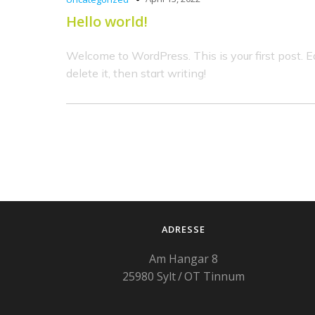
Hello world!
Welcome to WordPress. This is your first post. Ed
delete it, then start writing!
ADRESSE
Am Hangar 8
25980 Sylt / OT Tinnum