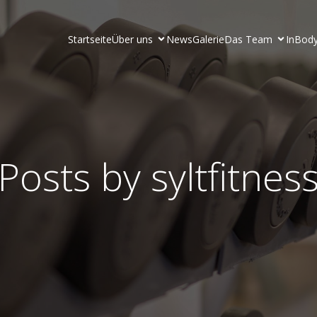
Startseite
Über uns
News
Galerie
Das Team
InBody
Posts by
syltfitnes